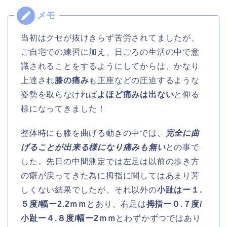
当初はクセが抜けきらず苦労されてましたが、
ご自宅での練習に加え、日ごろの生活の中で意
識されることをするようにしてからは、かなり
上達され
膝の痛み
も正座などの圧迫するような
姿勢を取らなければ
よほど痛みは出ない
と仰る
様になってきました！
整体時にも膝を曲げる動きの中では、
完全に曲
げることが出来る様になり痛みも無い
との事で
した。先日の中間測定では左足は以前の歩き方
の癖が戻ってきた為に拇指に関してはあまり芳
しくない結果でしたが、それ以外の
小趾はー１.
５度/幅ー2.2ｍｍ
とあり、右足は
拇指ー０.７度/
小趾ー４.８度/幅ー2ｍｍ
とわずかずつではあり