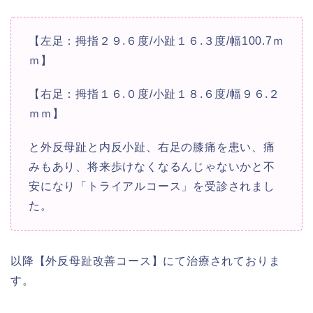
【左足：拇指２９.６度/小趾１６.３度/幅100.7ｍ
ｍ】
【右足：拇指１６.０度/小趾１８.６度/幅９６.２
ｍｍ】
と外反母趾と内反小趾、右足の膝痛を患い、痛
みもあり、将来歩けなくなるんじゃないかと不
安になり「トライアルコース」を受診されまし
た。
以降【外反母趾改善コース】にて治療されておりま
す。