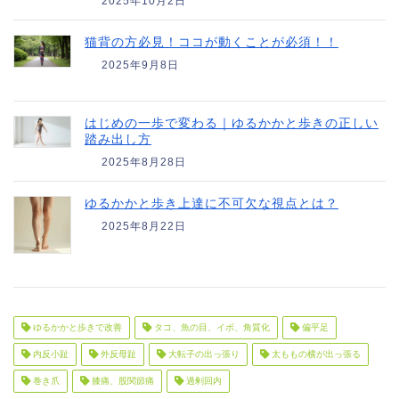
2025年10月2日
猫背の方必見！ココが動くことが必須！！
2025年9月8日
はじめの一歩で変わる｜ゆるかかと歩きの正しい
踏み出し方
2025年8月28日
ゆるかかと歩き上達に不可欠な視点とは？
2025年8月22日
ゆるかかと歩きで改善
タコ、魚の目、イボ、角質化
偏平足
内反小趾
外反母趾
大転子の出っ張り
太ももの横が出っ張る
巻き爪
膝痛、股関節痛
過剰回内