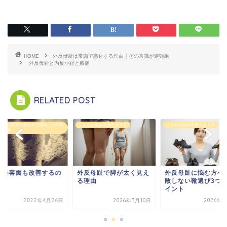
HOME
外反母趾は常識で悪化する理由｜その常識が逆効果
外反母趾と内反小趾と膝痛
RELATED POST
母趾は常識で悪化する理由｜その常
こんなお悩み改善できます
こんなお悩み改善できます
逆効果
ぜ美容面も改善するの
外反母趾で脚が太く見え
外反母趾に悩む方へ
？
る理由
敗しない靴選び3つ
イント
2022年4月26日
2026年3月10日
2026年4