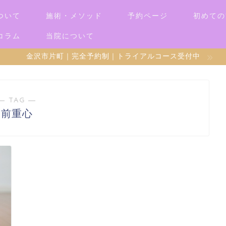
ついて
施術・メソッド
予約ページ
初めての
コラム
当院について
金沢市片町｜完全予約制｜トライアルコース受付中
― TAG ―
前重心