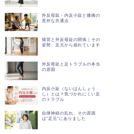
外反母趾・内反小趾と膝痛の
意外な共通点
猫背と外反母趾の関係｜その
姿勢、足元から崩れています
外反母趾と足トラブルの本当
の原因
内反小趾（ないはんしょう
し）とは？気づかれにくい足
のトラブル
自律神経の乱れ、その原因
は“足元”にありました