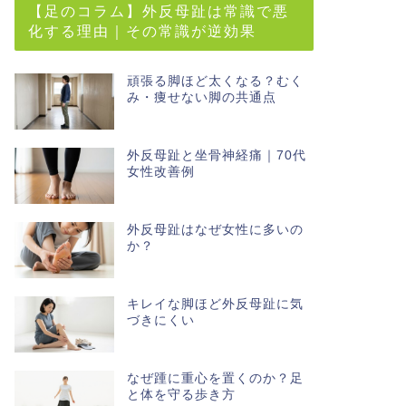
【足のコラム】外反母趾は常識で悪
化する理由｜その常識が逆効果
頑張る脚ほど太くなる？むく
み・痩せない脚の共通点
外反母趾と坐骨神経痛｜70代
女性改善例
外反母趾はなぜ女性に多いの
か？
キレイな脚ほど外反母趾に気
づきにくい
なぜ踵に重心を置くのか？足
と体を守る歩き方