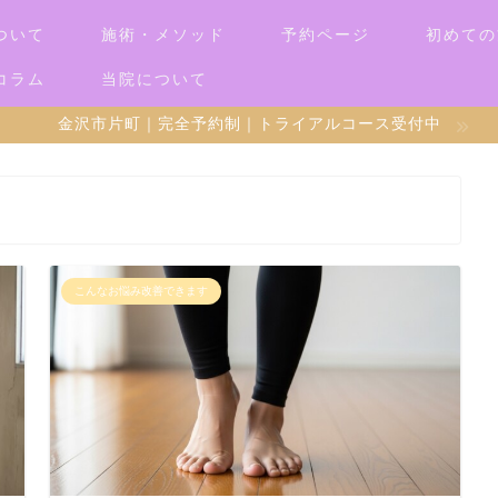
ついて
施術・メソッド
予約ページ
初めての
コラム
当院について
金沢市片町｜完全予約制｜トライアルコース受付中
こんなお悩み改善できます