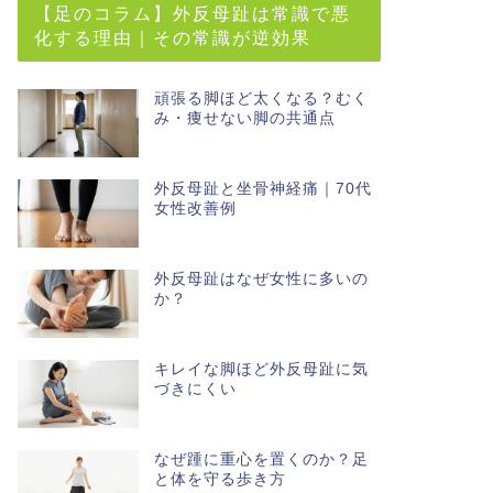
【足のコラム】外反母趾は常識で悪
化する理由｜その常識が逆効果
頑張る脚ほど太くなる？むく
み・痩せない脚の共通点
外反母趾と坐骨神経痛｜70代
女性改善例
外反母趾はなぜ女性に多いの
か？
キレイな脚ほど外反母趾に気
づきにくい
なぜ踵に重心を置くのか？足
と体を守る歩き方