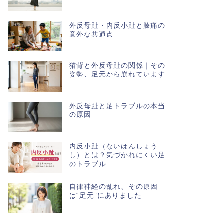
外反母趾・内反小趾と膝痛の
意外な共通点
猫背と外反母趾の関係｜その
姿勢、足元から崩れています
外反母趾と足トラブルの本当
の原因
内反小趾（ないはんしょう
し）とは？気づかれにくい足
のトラブル
自律神経の乱れ、その原因
は“足元”にありました