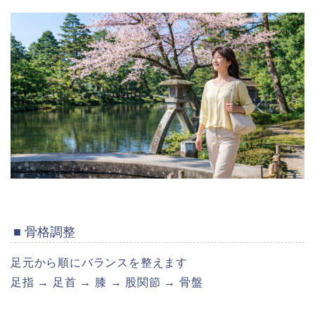
■ 骨格調整
足元から順にバランスを整えます
足指 → 足首 → 膝 → 股関節 → 骨盤