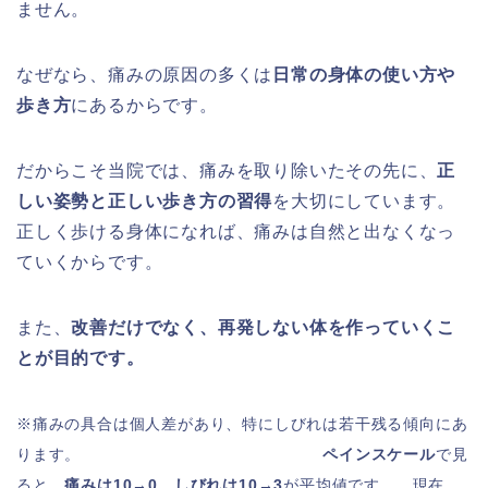
ません。
なぜなら、痛みの原因の多くは
日常の身体の使い方や
歩き方
にあるからです。
だからこそ当院では、痛みを取り除いたその先に、
正
しい姿勢と正しい歩き方の習得
を大切にしています。
正しく歩ける身体になれば、痛みは自然と出なくなっ
ていくからです。
また、
改善だけでなく、再発しない体を作っていくこ
とが目的です。
※痛みの具合は個人差があり、特にしびれは若干残る傾向にあ
ります。
ペインスケール
で見
ると、
痛みは10→0
、
しびれは10→3
が平均値です。 現在、