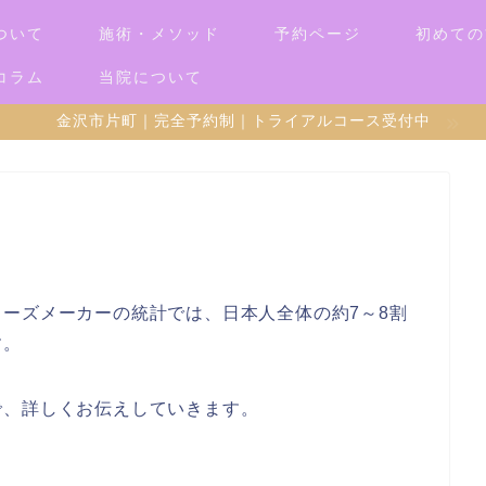
ついて
施術・メソッド
予約ページ
初めての
コラム
当院について
金沢市片町｜完全予約制｜トライアルコース受付中
ーズメーカーの統計では、日本人全体の約7～8割
す。
で、詳しくお伝えしていきます。