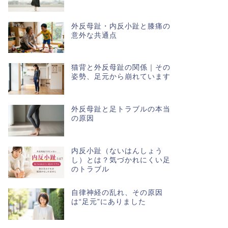
外反母趾・内反小趾と膝痛の
意外な共通点
猫背と外反母趾の関係｜その
姿勢、足元から崩れています
外反母趾と足トラブルの本当
の原因
内反小趾（ないはんしょう
し）とは？気づかれにくい足
のトラブル
自律神経の乱れ、その原因
は“足元”にありました