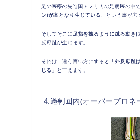
足の医療の先進国アメリカの足病医の中
ン)が基となり生じている
、という事が広
そしてそこに
足指を捻るように蹴る動き(
反母趾が生じます。
それは、違う言い方にすると
「外反母趾は
じる」
と言えます。
4.過剰回内(オーバープロネ