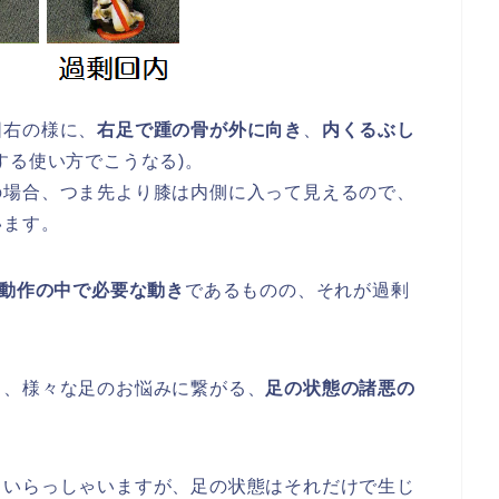
図右の様に、
右足で踵の骨が外に向き
、
内くるぶし
する使い方でこうなる)。
の場合、つま先より膝は内側に入って見えるので、
います。
動作の中で必要な動き
であるものの、それが過剰
く、様々な足のお悩みに繋がる、
足の状態の諸悪の
もいらっしゃいますが、足の状態はそれだけで生じ