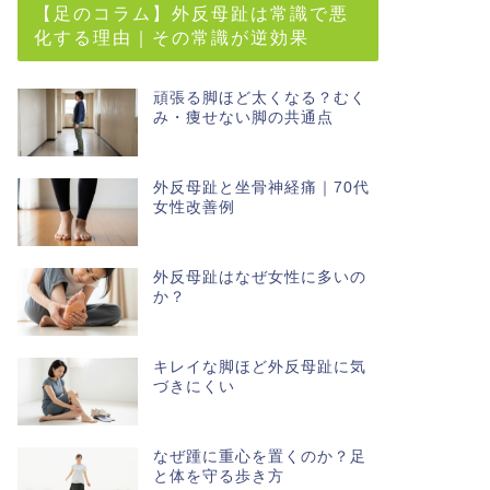
【足のコラム】外反母趾は常識で悪
化する理由｜その常識が逆効果
頑張る脚ほど太くなる？むく
み・痩せない脚の共通点
外反母趾と坐骨神経痛｜70代
女性改善例
外反母趾はなぜ女性に多いの
か？
キレイな脚ほど外反母趾に気
づきにくい
なぜ踵に重心を置くのか？足
と体を守る歩き方