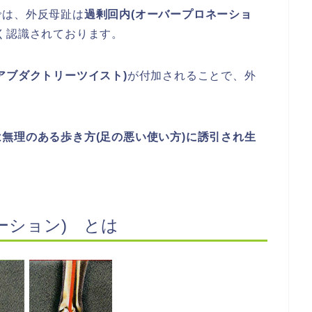
では、外反母趾は
過剰回内(オーバープロネーショ
く認識されております。
アブダクトリーツイスト)
が付加されることで、外
無理のある歩き方(足の悪い使い方)に誘引され生
ーション) とは