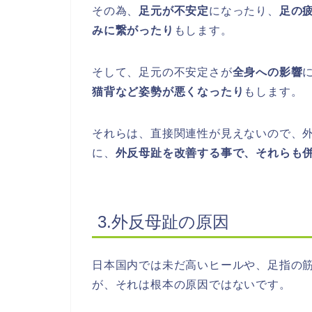
その為、
足元が不安定
になったり、
足の
みに繋がったり
もします。
そして、足元の不安定さが
全身への影響
猫背など姿勢が悪くなったり
もします。
それらは、直接関連性が見えないので、
に、
外反母趾を改善する事で、それらも
3.外反母趾の原因
日本国内では未だ高いヒールや、足指の
が、それは根本の原因ではないです。