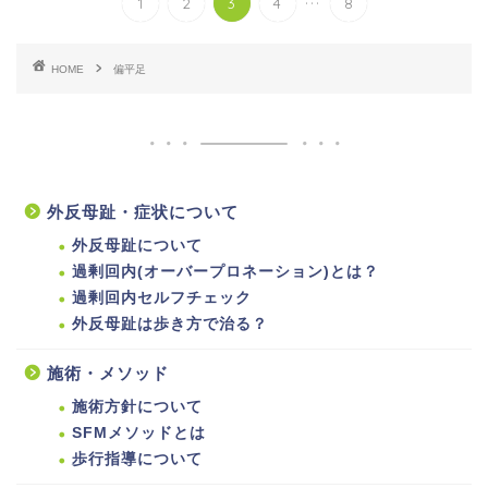
1
2
3
4
8
HOME
偏平足
外反母趾・症状について
外反母趾について
過剰回内(オーバープロネーション)とは？
過剰回内セルフチェック
外反母趾は歩き方で治る？
施術・メソッド
施術方針について
SFMメソッドとは
歩行指導について