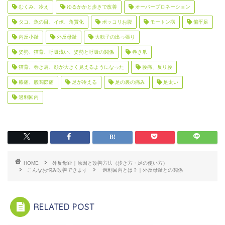
むくみ、冷え
ゆるかかと歩きで改善
オーバープロネーション
タコ、魚の目、イボ、角質化
ポッコリお腹
モートン病
偏平足
内反小趾
外反母趾
大転子の出っ張り
姿勢、猫背、呼吸浅い、姿勢と呼吸の関係
巻き爪
猫背、巻き肩、顔が大きく見えるようになった
腰痛、反り腰
膝痛、股関節痛
足が冷える
足の裏の痛み
足太い
過剰回内
HOME
外反母趾｜原因と改善方法（歩き方・足の使い方）
こんなお悩み改善できます
過剰回内とは？｜外反母趾との関係
RELATED POST