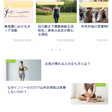
母趾は常識で悪化する理由｜その常
こんなお悩み改善できます
外反母趾は常識で悪化する理由｜
逆効果
識が逆効果
登半島地震におけるボ
目の動きで運動神経を活
年末年始の営業時間
ンティア活動
性化｜身体の反応が変わ
る理由
2024年2月5日
2025年9月8日
2025年12
お尻が垂れる人の立ち方とは？
なぜインソールだけでは外反母趾は改善
しないのか？