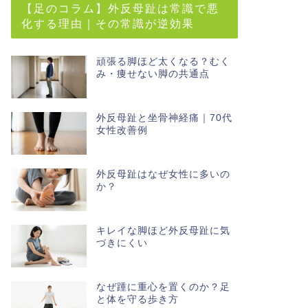
【足のコラム】外反母趾は常識で悪
化する理由｜その常識が逆効果
頑張る脚ほど太くなる？むく
み・痩せない脚の共通点
外反母趾と坐骨神経痛｜70代
女性改善例
外反母趾はなぜ女性に多いの
か？
キレイな脚ほど外反母趾に気
づきにくい
なぜ踵に重心を置くのか？足
と体を守る歩き方