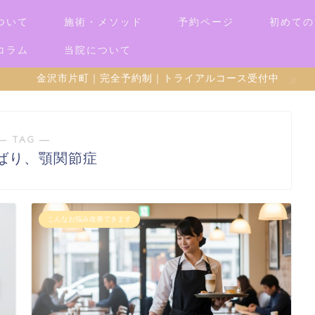
ついて
施術・メソッド
予約ページ
初めての
コラム
当院について
金沢市片町｜完全予約制｜トライアルコース受付中
― TAG ―
ばり、顎関節症
こんなお悩み改善できます