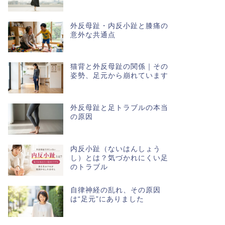
外反母趾・内反小趾と膝痛の
意外な共通点
猫背と外反母趾の関係｜その
姿勢、足元から崩れています
外反母趾と足トラブルの本当
の原因
内反小趾（ないはんしょう
し）とは？気づかれにくい足
のトラブル
自律神経の乱れ、その原因
は“足元”にありました