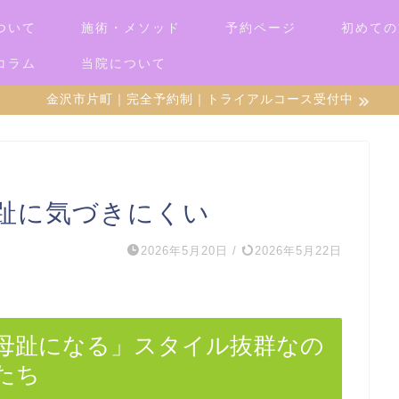
ついて
施術・メソッド
予約ページ
初めての
コラム
当院について
金沢市片町｜完全予約制｜トライアルコース受付中
趾に気づきにくい
2026年5月20日
/
2026年5月22日
母趾になる」スタイル抜群なの
たち