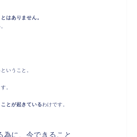
ことはありません。
い。
る
ということ。
ます。
じことが起きている
わけです。
る為に、今できること