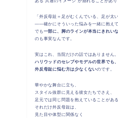
ある”共通のイメージ”が崩れることがあ
「外反母趾＝足がむくんでいる、足が太
——確かにそういった悩みを一緒に抱え
でも
一部に、脚のラインが本当にきれい
のも事実なんです。
実はこれ、当院だけの話ではありません
ハリウッドのセレブやモデルの世界でも
外反母趾に悩む方は少なくない
のです。
華やかな舞台に立ち、
スタイル抜群に見える彼女たちでさえ、
足元では同じ問題を抱えていることがあ
それだけ外反母趾は、
見た目や体型に関係なく