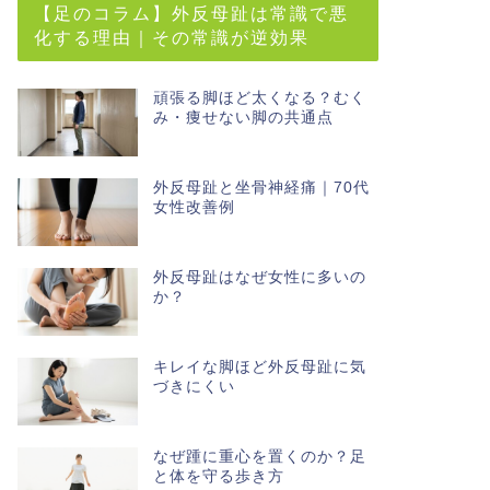
【足のコラム】外反母趾は常識で悪
化する理由｜その常識が逆効果
頑張る脚ほど太くなる？むく
み・痩せない脚の共通点
外反母趾と坐骨神経痛｜70代
女性改善例
外反母趾はなぜ女性に多いの
か？
キレイな脚ほど外反母趾に気
づきにくい
なぜ踵に重心を置くのか？足
と体を守る歩き方