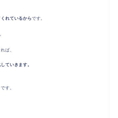
てくれているから
です。
。
なれば、
化していきます。
らです。