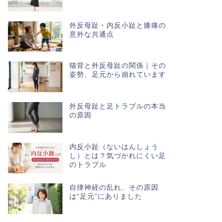
外反母趾・内反小趾と膝痛の
意外な共通点
猫背と外反母趾の関係｜その
姿勢、足元から崩れています
外反母趾と足トラブルの本当
の原因
内反小趾（ないはんしょう
し）とは？気づかれにくい足
のトラブル
自律神経の乱れ、その原因
は“足元”にありました