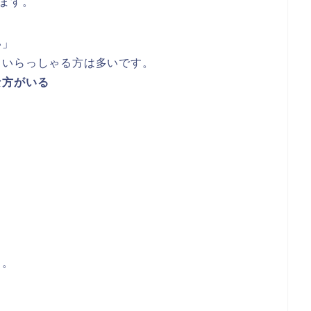
ります。
い」
ていらっしゃる方は多いです。
な方がいる
。
、
る。