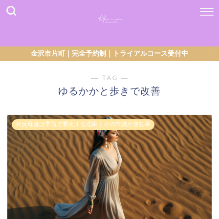
金沢市片町｜完全予約制｜トライアルコース受付中
― TAG ―
ゆるかかと歩きで改善
外反母趾は常識で悪化する理由｜その常識が逆効果