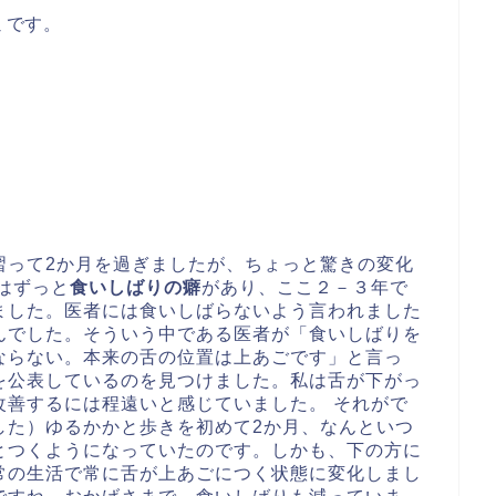
ミです。
習って2か月を過ぎましたが、ちょっと驚きの変化
はずっと
食いしばりの癖
があり、ここ２－３年で
ました。医者には食いしばらないよう言われました
んでした。そういう中である医者が「食いしばりを
ならない。本来の舌の位置は上あごです」と言っ
を公表しているのを見つけました。私は舌が下がっ
改善するには程遠いと感じていました。
それがで
した）ゆるかかと歩きを初めて2か月、なんといつ
とつくようになっていたのです。しかも、下の方に
常の生活で常に舌が上あごにつく状態に変化しまし