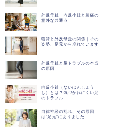
外反母趾・内反小趾と膝痛の
意外な共通点
猫背と外反母趾の関係｜その
姿勢、足元から崩れています
外反母趾と足トラブルの本当
の原因
内反小趾（ないはんしょう
し）とは？気づかれにくい足
のトラブル
自律神経の乱れ、その原因
は“足元”にありました