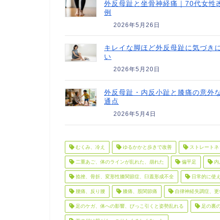
外反母趾と坐骨神経痛｜70代女性
例
2026年5月26日
キレイな脚ほど外反母趾に気づき
い
2026年5月20日
外反母趾・内反小趾と膝痛の意外
通点
2026年5月4日
むくみ、冷え
ゆるかかと歩きで改善
ストレートネ
二重あご、体のラインが乱れた、崩れた
偏平足
内
捻挫、骨折、変形性膝関節症、臼蓋形成不全
日常的に使
腰痛、反り腰
膝痛、股関節痛
自律神経失調症、更
足のケガ、体への影響、びっこ引くと姿勢乱れる
足の裏