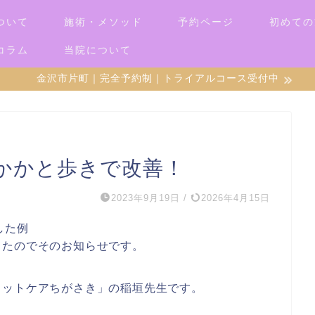
ついて
施術・メソッド
予約ページ
初めての
コラム
当院について
金沢市片町｜完全予約制｜トライアルコース受付中
かかと歩きで改善！
2023年9月19日
/
2026年4月15日
した例
てたのでそのお知らせです。
フットケアちがさき」の稲垣先生です。