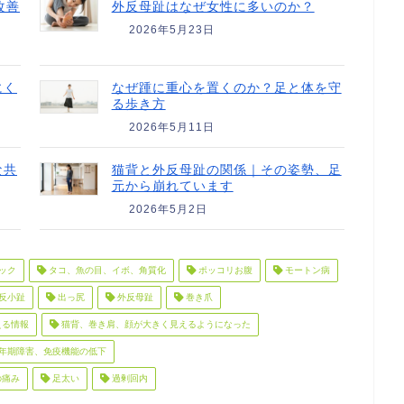
改善
外反母趾はなぜ女性に多いのか？
2026年5月23日
にく
なぜ踵に重心を置くのか？足と体を守
る歩き方
2026年5月11日
な共
猫背と外反母趾の関係｜その姿勢、足
元から崩れています
2026年5月2日
ック
タコ、魚の目、イボ、角質化
ポッコリお腹
モートン病
反小趾
出っ尻
外反母趾
巻き爪
える情報
猫背、巻き肩、顔が大きく見えるようになった
年期障害、免疫機能の低下
の痛み
足太い
過剰回内