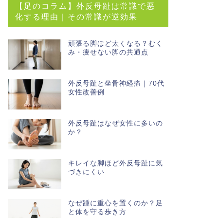
【足のコラム】外反母趾は常識で悪
化する理由｜その常識が逆効果
頑張る脚ほど太くなる？むく
み・痩せない脚の共通点
外反母趾と坐骨神経痛｜70代
女性改善例
外反母趾はなぜ女性に多いの
か？
キレイな脚ほど外反母趾に気
づきにくい
なぜ踵に重心を置くのか？足
と体を守る歩き方