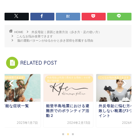
HOME
外反母趾｜原因と改善方法（歩き方・足の使い方）
こんなお悩み改善できます
脳の運動パターンがゆるかかと歩き習得を邪魔する理由
RELATED POST
なお悩み改善できます
外反母趾は常識で悪化する理由｜その常
こんなお悩み改善できます
識が逆効果
善可能な症状一覧
能登半島地震における避
外反母趾に悩む方へ
難所でのボランティア活
敗しない靴選び3つ
動２
イント
2023年1月7日
2024年2月13日
2026年4