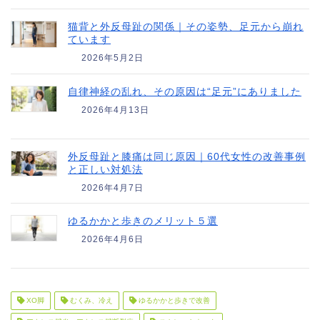
猫背と外反母趾の関係｜その姿勢、足元から崩れ
ています
2026年5月2日
自律神経の乱れ、その原因は“足元”にありました
2026年4月13日
外反母趾と膝痛は同じ原因｜60代女性の改善事例
と正しい対処法
2026年4月7日
ゆるかかと歩きのメリット５選
2026年4月6日
XO脚
むくみ、冷え
ゆるかかと歩きで改善