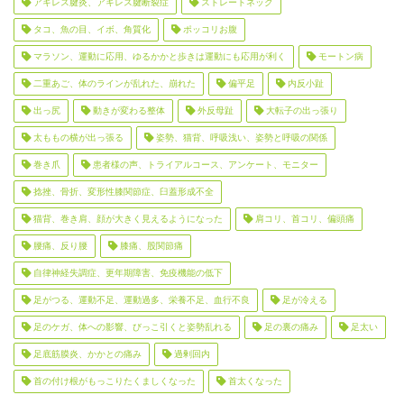
アキレス腱炎、アキレス腱断裂症
ストレートネック
タコ、魚の目、イボ、角質化
ポッコリお腹
マラソン、運動に応用、ゆるかかと歩きは運動にも応用が利く
モートン病
二重あご、体のラインが乱れた、崩れた
偏平足
内反小趾
出っ尻
動きが変わる整体
外反母趾
大転子の出っ張り
太ももの横が出っ張る
姿勢、猫背、呼吸浅い、姿勢と呼吸の関係
巻き爪
患者様の声、トライアルコース、アンケート、モニター
捻挫、骨折、変形性膝関節症、臼蓋形成不全
猫背、巻き肩、顔が大きく見えるようになった
肩コリ、首コリ、偏頭痛
腰痛、反り腰
膝痛、股関節痛
自律神経失調症、更年期障害、免疫機能の低下
足がつる、運動不足、運動過多、栄養不足、血行不良
足が冷える
足のケガ、体への影響、びっこ引くと姿勢乱れる
足の裏の痛み
足太い
足底筋膜炎、かかとの痛み
過剰回内
首の付け根がもっこりたくましくなった
首太くなった