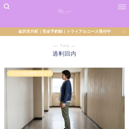
金沢市片町｜完全予約制｜トライアルコース受付中
― TAG ―
過剰回内
こんなお悩み改善できます