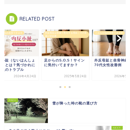
RELATED POST
なお悩み改善できます
外反母趾は常識で悪化する理由｜その常
こんなお悩み改善できます
識が逆効果
反小趾（ないはんしょ
足からのS.O.S！サイン
外反母趾と坐骨神経
し）とは？気づかれに
に気付いてますか？
70代女性改善例
い足のトラブル
2026年4月24日
2025年3月24日
2026年5月
雪が降った時の靴の選び方