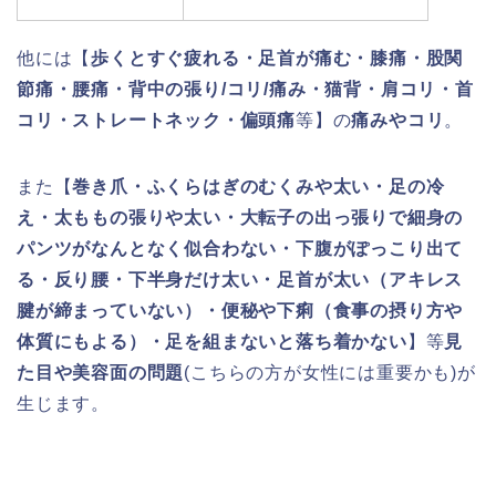
他には【
歩くとすぐ疲れる・足首が痛む・膝痛・股関
節痛・腰痛・背中の張り/コリ/痛み・猫背・肩コリ・首
コリ・ストレートネック・偏頭痛
等】の
痛みやコリ
。
また【
巻き爪・ふくらはぎのむくみや太い・足の冷
え・太ももの張りや太い・大転子の出っ張りで細身の
パンツがなんとなく似合わない・下腹がぽっこり出て
る・反り腰・下半身だけ太い・足首が太い（アキレス
腱が締まっていない）・便秘や下痢（食事の摂り方や
体質にもよる）・足を組まないと落ち着かない
】等
見
た目や美容面の問題
(こちらの方が女性には重要かも)が
生じます。