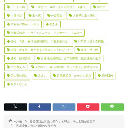
モートン病
二重あご、体のラインが乱れた、崩れた
偏平足
内反小趾
出っ尻
外反母趾
大転子の出っ張り
太ももの横が出っ張る
巻き爪
患者様の声、トライアルコース、アンケート、モニター
捻挫、骨折、変形性膝関節症、臼蓋形成不全
日常的に使える情報
猫背、巻き肩、顔が大きく見えるようになった
腰痛、反り腰
膝痛、股関節痛
自律神経失調症、更年期障害、免疫機能の低下
足が冷える
足のケガ、体への影響、びっこ引くと姿勢乱れる
足の裏の痛み
足太い
足底筋膜炎、かかとの痛み
過剰回内
首太くなった
HOME
外反母趾は常識で悪化する理由｜その常識が逆効果
内反小趾の方の特徴的な歩き方