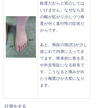
軽度だからと安心しては
いけません。なぜなら足
の幅が拡がり少しづつ角
度が付く進行性の症状だ
からです。
あと、拇趾の指(爪)が少し
捻じれて内側に入ってき
てます。将来的に巻き爪
や外反母趾になる前兆で
す。こうなると痛みが出
たり靴選びが大変になり
ます。
計測をする