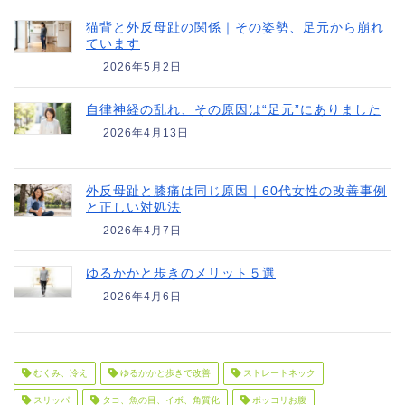
猫背と外反母趾の関係｜その姿勢、足元から崩れ
ています
2026年5月2日
自律神経の乱れ、その原因は“足元”にありました
2026年4月13日
外反母趾と膝痛は同じ原因｜60代女性の改善事例
と正しい対処法
2026年4月7日
ゆるかかと歩きのメリット５選
2026年4月6日
むくみ、冷え
ゆるかかと歩きで改善
ストレートネック
スリッパ
タコ、魚の目、イボ、角質化
ポッコリお腹