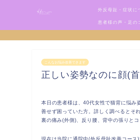
外反母趾・症状に
患者様の声・足の
こんなお悩み改善できます
正しい姿勢なのに顔(
本日の患者様は、40代女性で猫背に悩み
善せず困っていた方。詳しく調べるとそ
裏の痛み(外側)、反り腰、背中の張りと
現在は当院に通院中(外反母趾改善コース