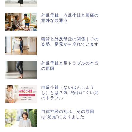
外反母趾・内反小趾と膝痛の
意外な共通点
猫背と外反母趾の関係｜その
姿勢、足元から崩れています
外反母趾と足トラブルの本当
の原因
内反小趾（ないはんしょう
し）とは？気づかれにくい足
のトラブル
自律神経の乱れ、その原因
は“足元”にありました