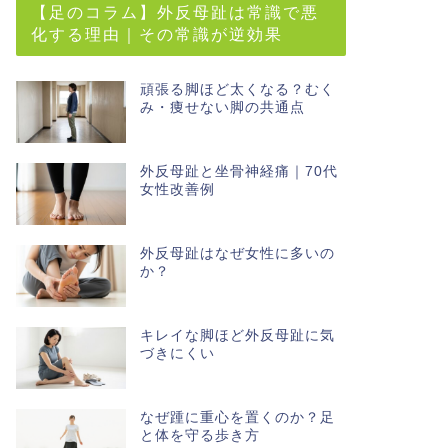
【足のコラム】外反母趾は常識で悪
化する理由｜その常識が逆効果
頑張る脚ほど太くなる？むく
み・痩せない脚の共通点
外反母趾と坐骨神経痛｜70代
女性改善例
外反母趾はなぜ女性に多いの
か？
キレイな脚ほど外反母趾に気
づきにくい
なぜ踵に重心を置くのか？足
と体を守る歩き方