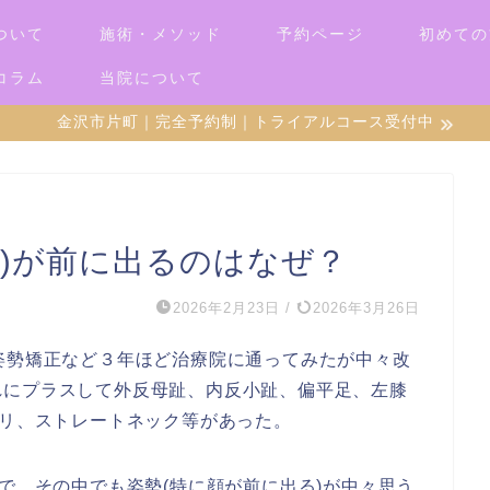
ついて
施術・メソッド
予約ページ
初めての
コラム
当院について
金沢市片町｜完全予約制｜トライアルコース受付中
首)が前に出るのはなぜ？
2026年2月23日
/
2026年3月26日
姿勢矯正など３年ほど治療院に通ってみたが中々改
れにプラスして外反母趾、内反小趾、偏平足、左膝
コリ、ストレートネック等があった。
)で、その中でも姿勢(特に顔が前に出る)が中々思う