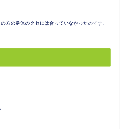
その方の身体のクセには合っていなかった
のです。
る