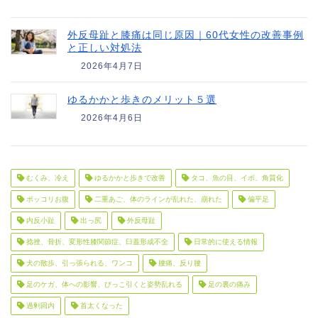
外反母趾と膝痛は同じ原因｜60代女性の改善事例
と正しい対処法
2026年4月7日
ゆるかかと歩きのメリット５選
2026年4月6日
むくみ、冷え
ゆるかかと歩きで改善
タコ、魚の目、イボ、角質化
ポッコリお腹
二重あご、体のラインが乱れた、崩れた
偏平足
内反小趾
出っ尻
外反母趾
捻挫、骨折、変形性膝関節症、臼蓋形成不全
日常的に使える情報
犬の散歩、引っ張られる、ワンコ
腰痛、反り腰
足のケガ、体への影響、びっこ引くと姿勢乱れる
足の裏の痛み
過剰回内
首太くなった