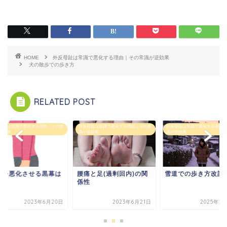
HOME
外反母趾は常識で悪化する理由｜その常識が逆効果
犬の散歩での歩き方
RELATED POST
母趾は常識で悪化する理由｜その常
外反母趾は常識で悪化する理由｜その常
外反母趾は常識で悪化する理由｜
逆効果
識が逆効果
識が逆効果
勢を悪化させる黒幕は
腰痛と足(過剰回内)の関
雪道での歩き方改訂
？
係性
2023年6月20日
2023年6月21日
2025年2