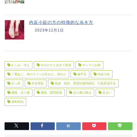
内反小趾の方の特徴的な歩き方
2023年12月1日
むくみ、冷え
ゆるかかと歩きで改善
ポッコリお腹
二重あご、体のラインが乱れた、崩れた
偏平足
内反小趾
出っ尻
外反母趾
捻挫、骨折、変形性膝関節症、臼蓋形成不全
腰痛、反り腰
膝痛、股関節痛
足の裏の痛み
足太い
過剰回内