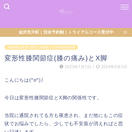
金沢市片町｜完全予約制｜トライアルコース受付中
外反母趾は常識で悪化する理由｜その常識が逆効果
変形性膝関節症(膝の痛み)とX脚
2023年7月1日
/
2024年6月5日
こんにちは(^o^)丿
今日は変形性膝関節症とX脚の関係性です。
当院に通院されてる方も罹患され、まだ他にもこの症
状でお悩みでしたら、少しでも不安面が消えればと思
い記述します。