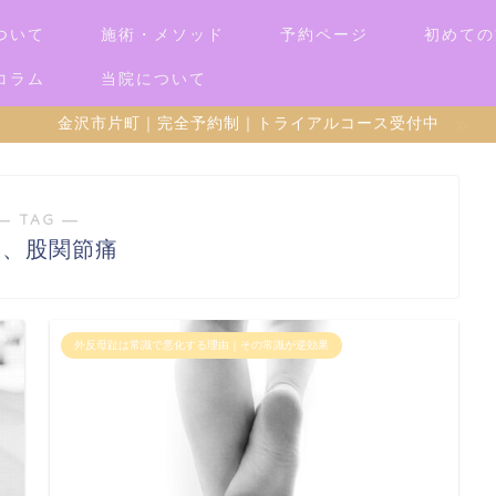
ついて
施術・メソッド
予約ページ
初めての
コラム
当院について
金沢市片町｜完全予約制｜トライアルコース受付中
― TAG ―
痛、股関節痛
外反母趾は常識で悪化する理由｜その常識が逆効果