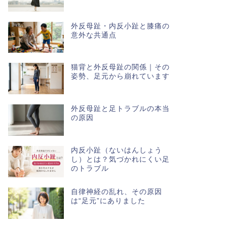
外反母趾・内反小趾と膝痛の
意外な共通点
猫背と外反母趾の関係｜その
姿勢、足元から崩れています
外反母趾と足トラブルの本当
の原因
内反小趾（ないはんしょう
し）とは？気づかれにくい足
のトラブル
自律神経の乱れ、その原因
は“足元”にありました