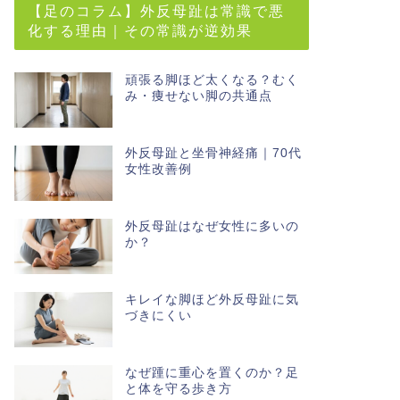
【足のコラム】外反母趾は常識で悪
化する理由｜その常識が逆効果
頑張る脚ほど太くなる？むく
み・痩せない脚の共通点
外反母趾と坐骨神経痛｜70代
女性改善例
外反母趾はなぜ女性に多いの
か？
キレイな脚ほど外反母趾に気
づきにくい
なぜ踵に重心を置くのか？足
と体を守る歩き方