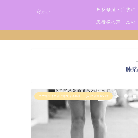
外反母趾・症状に
患者様の声・足の
膝
外反母趾は常識で悪化する理由｜その常識が逆効果